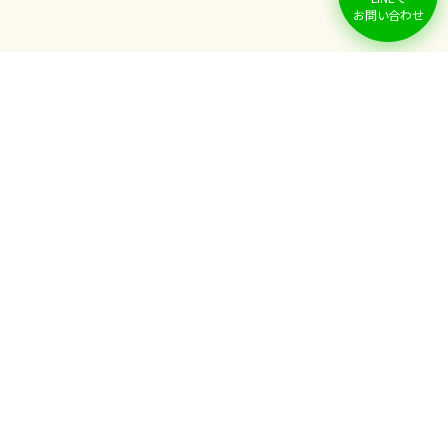
お問い合わせ
マイホームってどんな会社？
再生×新築
を可能とする会社です。
仕入
事業内容
ラインナップ
選べる
こんなお悩み
ご相談方法
ありませんか